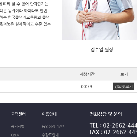
 따라 할 수 없어 안따깝기는
어려운 동작이라 하더라도 한번
영하는 한국줄넘기교육원의 줄넘
e에 옮겨놓은 실제적이고 수준 있는
김수열 원장
재생시간
보기
00:39
강의엿보기
전화상담 및 문의
고객센터
이용안내
TEL : 02-2662-44
공지사항
동영상강의란?
FAX : 02-2662-44
Q&A
수강료안내